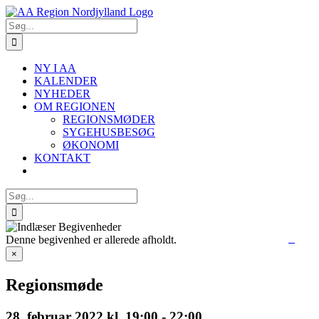
Skip
to
Søg
content
efter:
NY I AA
KALENDER
NYHEDER
OM REGIONEN
REGIONSMØDER
SYGEHUSBESØG
ØKONOMI
KONTAKT
Søg
efter:
>
Denne begivenhed er allerede afholdt.
×
Regionsmøde
28. februar 2022 kl. 19:00
-
22:00