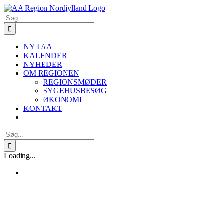
Skip
to
Søg
content
efter:
NY I AA
KALENDER
NYHEDER
OM REGIONEN
REGIONSMØDER
SYGEHUSBESØG
ØKONOMI
KONTAKT
Søg
efter:
Loading...