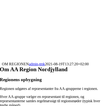
OM REGIONEN
admin-tmk
2021-08-19T13:27:20+02:00
Om AA Region Nordjylland
Regionens opbygning
Regionen udgøres af repræsentanter fra AA-grupperne i regionen.
Hver AA-gruppe vælger en repræsentant til regionen, og
repræsentanterne samles regelmæssigt til regionsmøder (typisk hver
tredie måned).