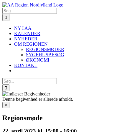
Skip
to
Søg
content
efter:
NY I AA
KALENDER
NYHEDER
OM REGIONEN
REGIONSMØDER
SYGEHUSBESØG
ØKONOMI
KONTAKT
Søg
efter:
Denne begivenhed er allerede afholdt.
×
Regionsmøde
22. april 2023 kl. 15:00
-
16:00