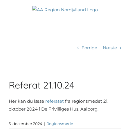
Skip
to
content
Forrige
Næste
Se
større
Referat 21.10.24
billede
Her kan du læse
referatet
fra regionsmødet 21.
oktober 2024 i De Frivilliges Hus, Aalborg.
5. december 2024
|
Regionsmøde