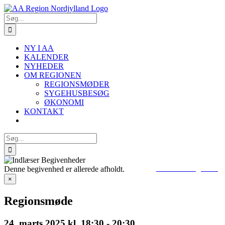
Skip
to
Søg
content
efter:
NY I AA
KALENDER
NYHEDER
OM REGIONEN
REGIONSMØDER
SYGEHUSBESØG
ØKONOMI
KONTAKT
Søg
efter:
> Kontakt regionen
Denne begivenhed er allerede afholdt.
×
Regionsmøde
24. marts 2025 kl. 18:30
-
20:30