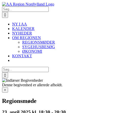
Skip
to
Søg
content
efter:
NY I AA
KALENDER
NYHEDER
OM REGIONEN
REGIONSMØDER
SYGEHUSBESØG
ØKONOMI
KONTAKT
Søg
efter:
Denne begivenhed er allerede afholdt.
×
Regionsmøde
23. april 2025 kl. 18:30
-
20:30