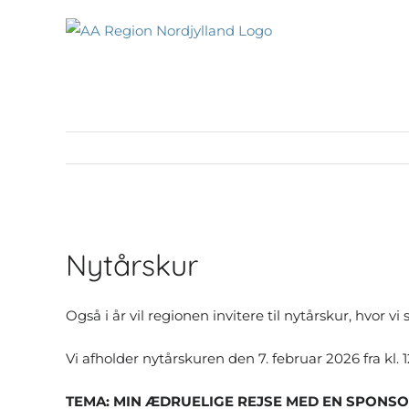
Skip
to
content
Se
større
Nytårskur
billede
Også i år vil regionen invitere til nytårskur, hvor 
Vi afholder nytårskuren den 7. februar 2026 fra kl. 
TEMA: MIN ÆDRUELIGE REJSE MED EN SPONS