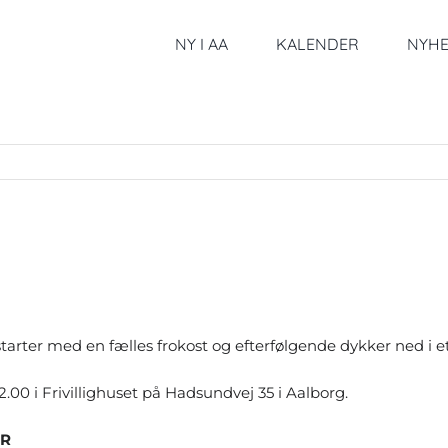
NY I AA
KALENDER
NYH
vi starter med en fælles frokost og efterfølgende dykker ned i e
12.00 i Frivillighuset på Hadsundvej 35 i Aalborg.
OR